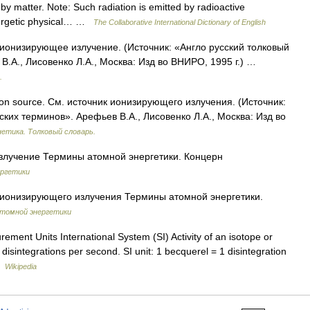
y matter. Note: Such radiation is emitted by radioactive
nergetic physical… …
The Collaborative International Dictionary of English
м. ионизирующее излучение. (Источник: «Англо русский толковый
В.А., Лисовенко Л.А., Москва: Изд во ВНИРО, 1995 г.) …
.
tion source. См. источник ионизирующего излучения. (Источник:
ских терминов». Арефьев В.А., Лисовенко Л.А., Москва: Изд во
нетика. Толковый словарь.
лучение Термины атомной энергетики. Концерн
ргетики
ионизирующего излучения Термины атомной энергетики.
томной энергетики
ment Units International System (SI) Activity of an isotope or
n disintegrations per second. SI unit: 1 becquerel = 1 disintegration
…
Wikipedia