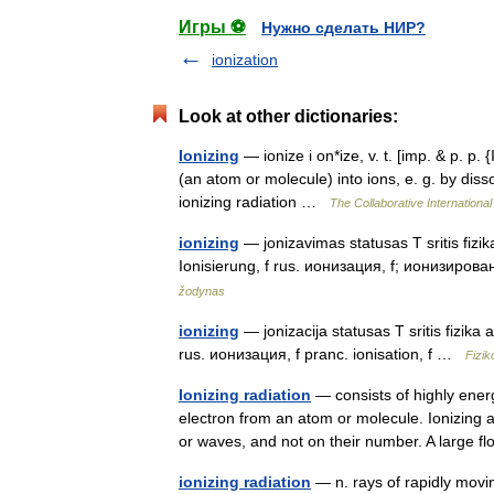
Игры ⚽
Нужно сделать НИР?
ionization
Look at other dictionaries:
Ionizing
— ionize i on*ize, v. t. [imp. & p. p. 
(an atom or molecule) into ions, e. g. by dissol
ionizing radiation …
The Collaborative International
ionizing
— jonizavimas statusas T sritis fizika 
Ionisierung, f rus. ионизация, f; ионизирован
žodynas
ionizing
— jonizacija statusas T sritis fizika a
rus. ионизация, f pranc. ionisation, f …
Fizik
Ionizing radiation
— consists of highly energ
electron from an atom or molecule. Ionizing a
or waves, and not on their number. A large
ionizing radiation
— n. rays of rapidly movin