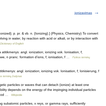
jonizavimas
{Ionized}; p. pr. & vb. n. {Ionizing}.] (Physics, Chemistry) To convert
ving in water, by reaction with acid or alkali, or by interaction with
 Dictionary of English
atitikmenys: angl. ionization; ionizing vok. Ionisation, f;
ие, n pranc. formation d’ions, f; ionisation, f …
Fizikos terminų
titikmenys: angl. ionization; ionizing vok. Ionisation, f; Ionisierung, f
os terminų žodynas
etic particles or waves that can detach (ionize) at least one
bility depends on the energy of the impinging individual particles
 flood …
Wikipedia
g subatomic particles, x reys, or gamma rays, sufficiently