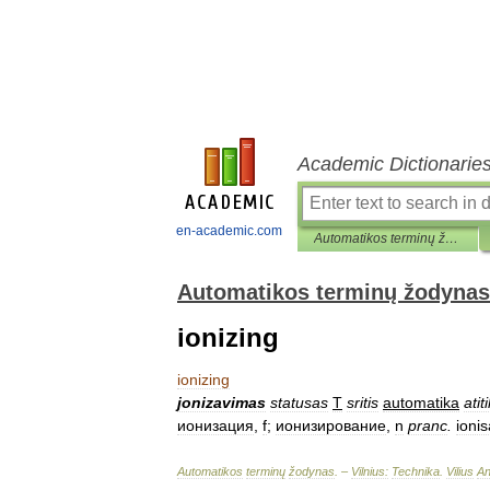
Academic Dictionarie
en-academic.com
Automatikos terminų žodynas
Automatikos terminų žodynas
ionizing
ionizing
jonizavimas
statusas
T
sritis
automatika
ati
ионизация
,
f
;
ионизирование
,
n
pranc
.
ionis
Automatikos
terminų
žodynas
. –
Vilnius:
Technika
.
Vilius
An