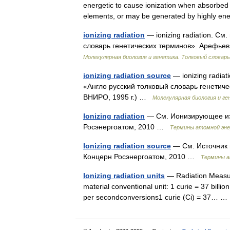
energetic to cause ionization when absorbed b
elements, or may be generated by highly e
ionizing radiation
— ionizing radiation. С
словарь генетических терминов». Арефьев 
Молекулярная биология и генетика. Толковый словарь
ionizing radiation source
— ionizing radia
«Англо русский толковый словарь генетиче
ВНИРО, 1995 г.) …
Молекулярная биология и ге
Ionizing radiation
— См. Ионизирующее из
Росэнергоатом, 2010 …
Термины атомной эне
Ionizing radiation source
— См. Источник 
Концерн Росэнергоатом, 2010 …
Термины а
Ionizing radiation units
— Radiation Measure
material conventional unit: 1 curie = 37 billio
per secondconversions1 curie (Ci) = 37… 